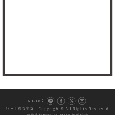
share：
池上北極玄天宮
| Copyright© All Rights Reserved.